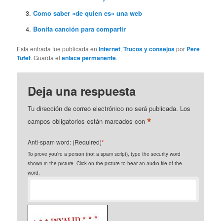
Como saber «de quien es» una web
Bonita canción para compartir
Esta entrada fue publicada en
Internet
,
Trucos y consejos
por
Pere
Tufet
. Guarda el
enlace permanente
.
Deja una respuesta
Tu dirección de correo electrónico no será publicada.
Los
*
campos obligatorios están marcados con
Anti-spam word: (Required)
*
To prove you're a person (not a spam script), type the security word
shown in the picture. Click on the picture to hear an audio file of the
word.