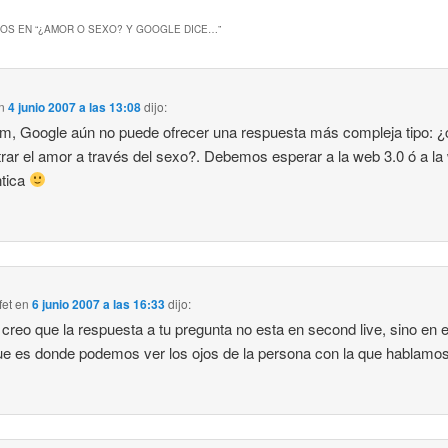
OS EN “
¿AMOR O SEXO? Y GOOGLE DICE…
”
n
4 junio 2007 a las 13:08
dijo:
, Google aún no puede ofrecer una respuesta más compleja tipo: 
rar el amor a través del sexo?. Debemos esperar a la web 3.0 ó a la
tica
fet
en
6 junio 2007 a las 16:33
dijo:
, creo que la respuesta a tu pregunta no esta en second live, sino en el
que es donde podemos ver los ojos de la persona con la que hablamo