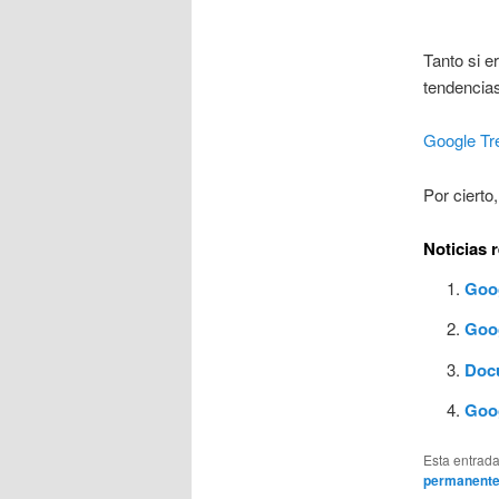
Tanto si e
tendencias
Google Tr
Por cierto
Noticias 
Goog
Goog
Doc
Goog
Esta entrad
permanent