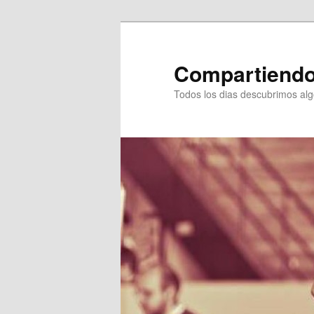
Ir
al
contenido
Compartiendo
principal
Todos los dias descubrimos al