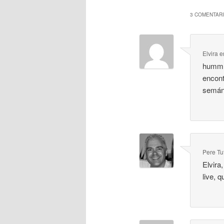
3 COMENTARI
Elvira
e
hummm
encont
semán
Pere Tu
Elvira
live, 