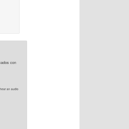
cados con
o hear an audio