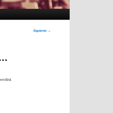
Siguiente
→
e…
rmitirá