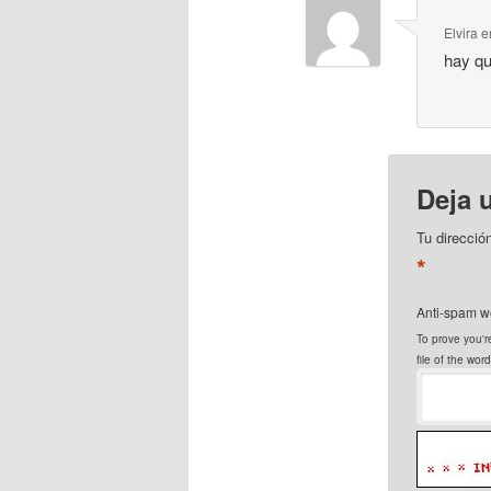
Elvira
e
hay qu
Deja 
Tu direcció
*
Anti-spam w
To prove you're
file of the word