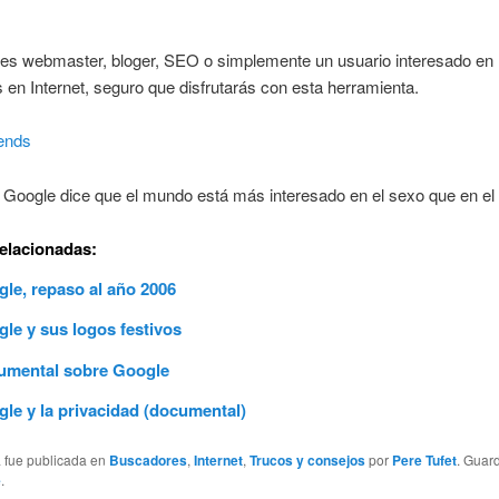
res webmaster, bloger, SEO o simplemente un usuario interesado en 
 en Internet, seguro que disfrutarás con esta herramienta.
ends
, Google dice que el mundo está más interesado en el sexo que en el
relacionadas:
le, repaso al año 2006
le y sus logos festivos
umental sobre Google
le y la privacidad (documental)
a fue publicada en
Buscadores
,
Internet
,
Trucos y consejos
por
Pere Tufet
. Guar
e
.