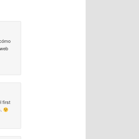
¿cómo
 web
 first
s.