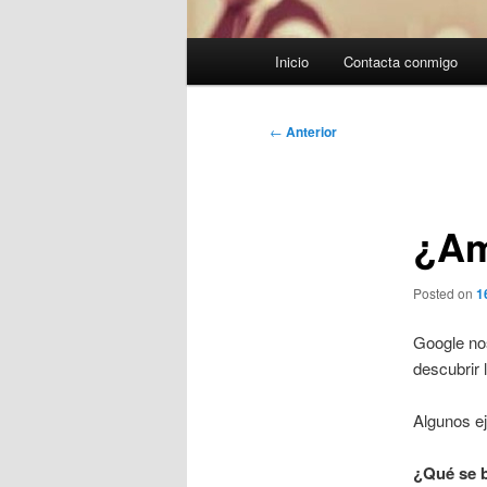
Menú
Inicio
Contacta conmigo
principal
Navegación
←
Anterior
de
entradas
¿Am
Posted on
1
Google no
descubrir 
Algunos e
¿Qué se 