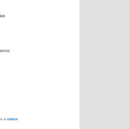
las
 amor.
da el
enlace