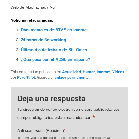
Web de Muchachada Nui
Noticias relacionadas:
Documentales de RTVE en Internet
24 horas de Networking
Último día de trabajo de Bill Gates
¿Qué pasa con el ADSL en España?
Esta entrada fue publicada en
Actualidad
,
Humor
,
Internet
,
Videos
por
Pere Tufet
. Guarda el
enlace permanente
.
Deja una respuesta
Tu dirección de correo electrónico no será publicada.
Los
*
campos obligatorios están marcados con
Anti-spam word: (Required)
*
To prove you're a person (not a spam script), type the security word