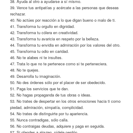
38. Ayuda al otro a ayudarse a sí mismo.
39. Vence tus antipatías y acércate a las personas que deseas
rechazar.
40. No actúes por reacción a lo que digan bueno o malo de ti.
41. Transforma tu orgullo en dignidad.
42. Transforma tu cólera en creatividad.
43. Transforma tu avaricia en respeto por la belleza.
44. Transforma tu envidia en admiración por los valores del otro.
45. Transforma tu odio en caridad.
46. No te alabes ni te insultes.
47. Trata lo que no te pertenece como si te perteneciera.
48. No te quejes.
49. Desarrolla tu imaginación.
50. No des órdenes sólo por el placer de ser obedecido.
51. Paga los servicios que te dan.
52. No hagas propaganda de tus obras o ideas.
53. No trates de despertar en los otros emociones hacia ti como
piedad, admiración, simpatía, complicidad.
54. No trates de distinguirte por tu apariencia.
55. Nunca contradigas, sólo calla.
56. No contraigas deudas, adquiere y paga en seguida.
57. Si ofendes a alguien, pídele perdón.