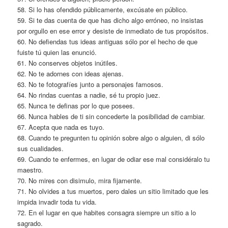
58. Si lo has ofendido públicamente, excúsate en público.
59. Si te das cuenta de que has dicho algo erróneo, no insistas
por orgullo en ese error y desiste de inmediato de tus propósitos.
60. No defiendas tus ideas antiguas sólo por el hecho de que
fuiste tú quien las enunció.
61. No conserves objetos inútiles.
62. No te adornes con ideas ajenas.
63. No te fotografíes junto a personajes famosos.
64. No rindas cuentas a nadie, sé tu propio juez.
65. Nunca te definas por lo que posees.
66. Nunca hables de ti sin concederte la posibilidad de cambiar.
67. Acepta que nada es tuyo.
68. Cuando te pregunten tu opinión sobre algo o alguien, di sólo
sus cualidades.
69. Cuando te enfermes, en lugar de odiar ese mal considéralo tu
maestro.
70. No mires con disimulo, mira fijamente.
71. No olvides a tus muertos, pero dales un sitio limitado que les
impida invadir toda tu vida.
72. En el lugar en que habites consagra siempre un sitio a lo
sagrado.