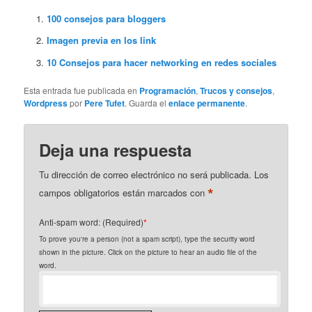
100 consejos para bloggers
Imagen previa en los link
10 Consejos para hacer networking en redes sociales
Esta entrada fue publicada en
Programación
,
Trucos y consejos
,
Wordpress
por
Pere Tufet
. Guarda el
enlace permanente
.
Deja una respuesta
Tu dirección de correo electrónico no será publicada.
Los
*
campos obligatorios están marcados con
Anti-spam word: (Required)
*
To prove you're a person (not a spam script), type the security word
shown in the picture. Click on the picture to hear an audio file of the
word.