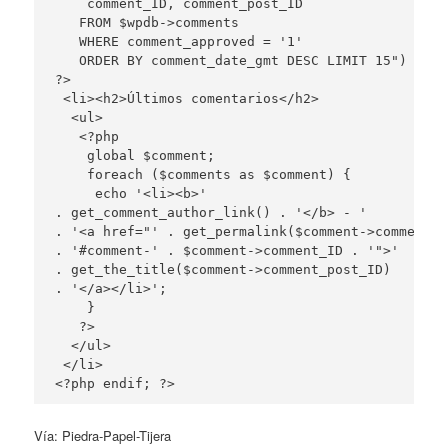
    comment_ID, comment_post_ID

   FROM $wpdb->comments

   WHERE comment_approved = '1'

   ORDER BY comment_date_gmt DESC LIMIT 15") ) :

?>

 <li><h2>Últimos comentarios</h2>

  <ul>

   <?php

    global $comment;

    foreach ($comments as $comment) {

     echo '<li><b>' 

. get_comment_author_link() . '</b> - ' 

. '<a href="' . get_permalink($comment->comment_p
. '#comment-' . $comment->comment_ID . '">' 

. get_the_title($comment->comment_post_ID) 

. '</a></li>';

    }

   ?>

  </ul>

 </li>

<?php endif; ?>
Vía: Piedra-Papel-Tijera