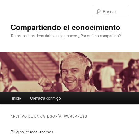
Ir
Ir
al
al
Busc
contenido
contenido
principal
secundario
Compartiendo el conocimiento
Todos los dias descubrimos algo nuevo ¿Por qué no compartirlo?
Menú
Inicio
Contacta conmigo
principal
ARCHIVO DE LA CATEGORÍA:
WORDPRESS
Plugins, trucos, themes…