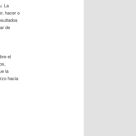
u. La
r, hacer o
esultados
gar de
bre el
os,
ue la
erzo hacia