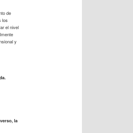
nto de
 los
r el nivel
almente
nsional y
da.
verso, la