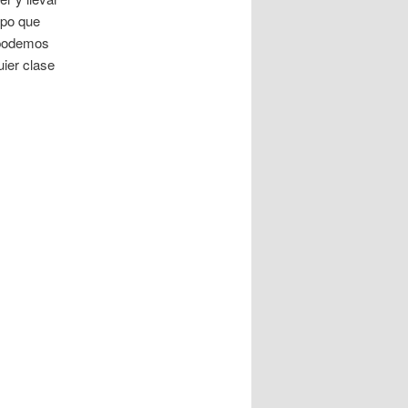
mpo que
 podemos
ier clase