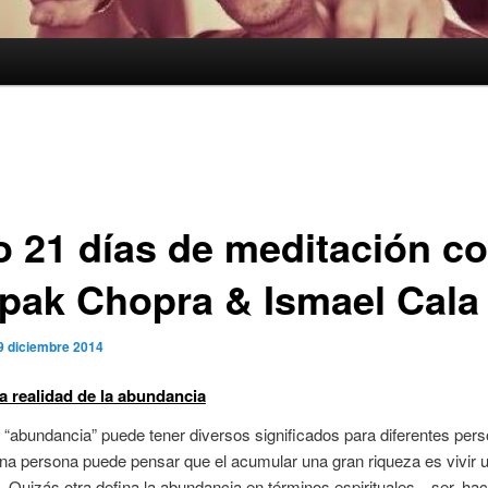
o 21 días de meditación c
pak Chopra & Ismael Cala
9 diciembre 2014
a realidad de la abundancia
 “abundancia” puede tener diversos significados para diferentes per
na persona puede pensar que el acumular una gran riqueza es vivir 
 Quizás otra defina la abundancia en términos espirituales—ser, hace