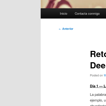
Menú
Inicio
Contacta conmigo
principal
Navegación
←
Anterior
de
entradas
Ret
Dee
Posted on
1
Día 1 — L
La palabra
ejemplo, u
abundante.