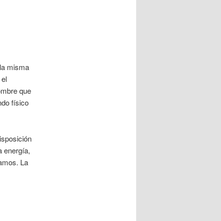
 la misma
 el
nombre que
do físico
isposición
a energía,
eamos. La