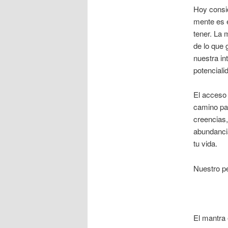
Hoy consid
mente es 
tener. La 
de lo que 
nuestra in
potenciali
El acceso 
camino pa
creencias,
abundancia
tu vida.
Nuestro pe
El mantra 