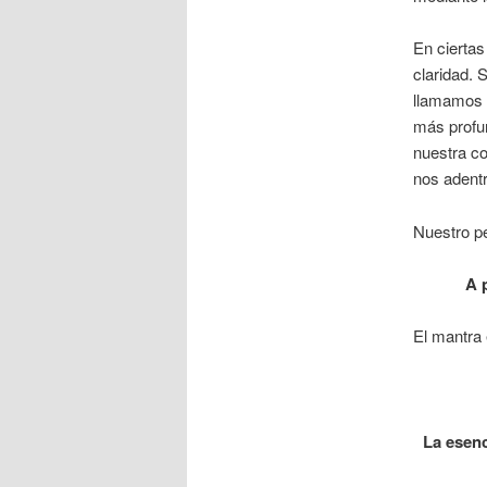
En cierta
claridad. 
llamamos «
más profu
nuestra c
nos adentr
Nuestro pe
A 
El mantra 
La esenc