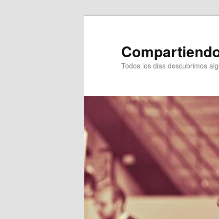
Ir
al
contenido
Compartiendo
principal
Todos los dias descubrimos al