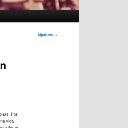
Siguiente
→
on
sonas. Por
una vida
r y llevar