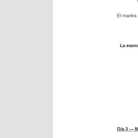
El mantra 
La esenc
D
í
a 3 — M