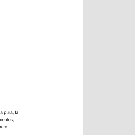
a pura, la
ientos,
pura