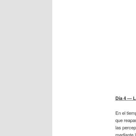
D
í
a 4 — L
En el tiem
que reapar
las percep
mediante l