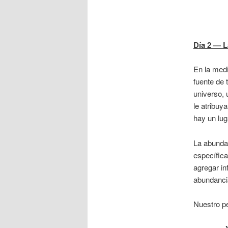
D
í
a 2 — L
En la medi
fuente de 
universo, 
le atribuy
hay un luga
La abundan
específica
agregar i
abundancia
Nuestro pe