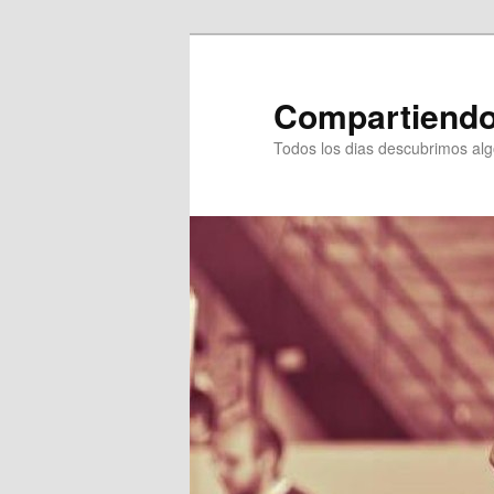
Ir
Ir
al
al
contenido
contenido
Compartiendo
principal
secundario
Todos los dias descubrimos al