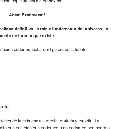
ncia espiritual del día de hoy es:
Aham Brahmasmi
ealidad definitiva, la raíz y fundamento del universo, la
fuente de todo lo que existe.
ción poder conectar contigo desde la fuente.
íritu
veles de la existencia—mente, materia y espíritu. La
iento que nos dice qué podemos o no podemos ser, hacer o