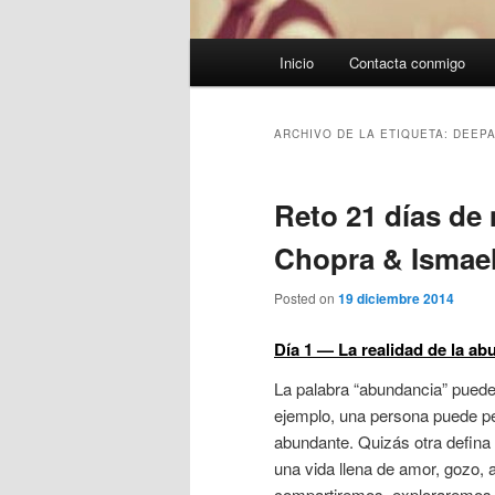
Menú
Inicio
Contacta conmigo
principal
ARCHIVO DE LA ETIQUETA:
DEEP
Reto 21 días de
Chopra & Ismael
Posted on
19 diciembre 2014
Día 1 — La realidad de la ab
La palabra “abundancia” puede 
ejemplo, una persona puede pe
abundante. Quizás otra defina 
una vida llena de amor, gozo, 
compartiremos, exploraremos 