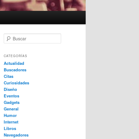
B
u
s
c
CATEGORÍAS
a
Actualidad
r
Buscadores
Citas
Curiosidades
Diseño
Eventos
Gadgets
General
Humor
Internet
Libros
Navegadores