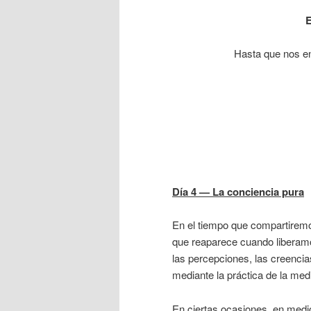
E
Hasta que nos en
D
í
a 4 — La conciencia pura
En el tiempo que compartiremo
que reaparece cuando liberamo
las percepciones, las creencia
mediante la práctica de la medi
En ciertas ocasiones, en med