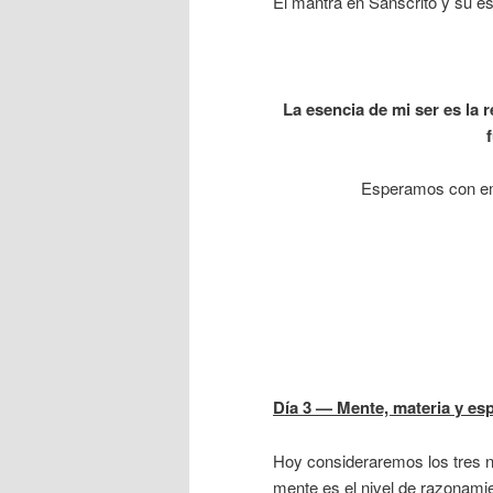
El mantra en Sánscrito y su ese
La esencia de mi ser es la r
Esperamos con emo
D
í
a 3 — Mente, materia y esp
Hoy consideraremos los tres ni
mente es el nivel de razonam