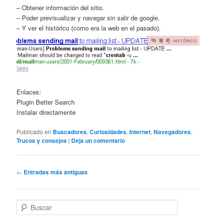
– Obtener información del sitio.
– Poder previsualizar y navegar sin salir de google.
– Y ver el histórico (como era la web en el pasado).
Enlaces:
Plugin Better Search
Instalar directamente
Publicado en
Buscadores
,
Curiosidades
,
Internet
,
Navegadores
,
Trucos y consejos
|
Deja un comentario
Navegación
←
Entradas más antiguas
de
entradas
B
u