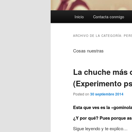
Menú
Inicio
Contacta conmigo
principal
ARCHIVO DE LA CATEGORÍA:
PER
Cosas nuestras
La chuche más 
(Experimento ps
Posted on
30 septiembre 2014
Esta que ves es la «gominol
¿Y por qué? Pues porque así
Sigue leyendo y te explico…