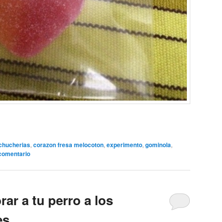
chucherias
,
corazon fresa melocoton
,
experimento
,
gominola
,
comentario
r a tu perro a los
es