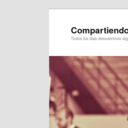
Ir
Ir
al
al
contenido
contenido
Compartiendo
principal
secundario
Todos los dias descubrimos al