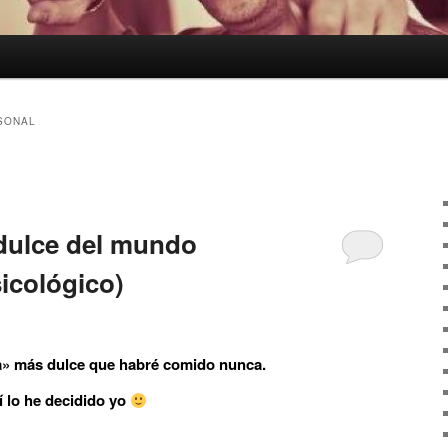
SONAL
dulce del mundo
icológico)
a» más dulce que habré comido nunca.
 lo he decidido yo