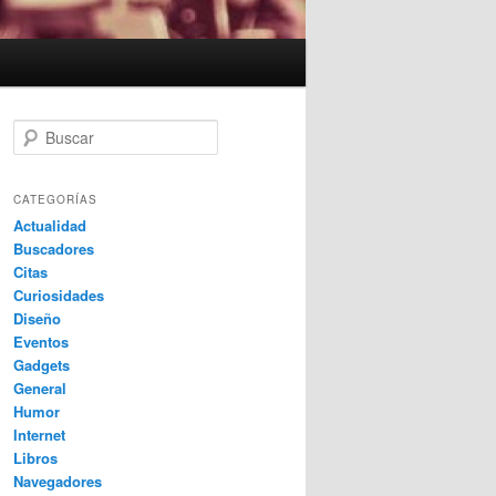
B
u
s
c
CATEGORÍAS
a
Actualidad
r
Buscadores
Citas
Curiosidades
Diseño
Eventos
Gadgets
General
Humor
Internet
Libros
Navegadores