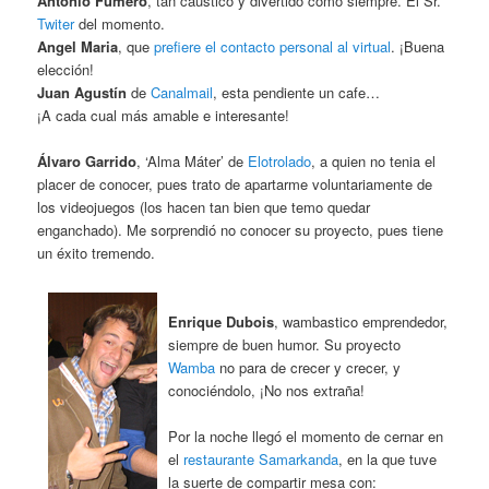
Antonio Fumero
, tan caustico y divertido como siempre. El Sr.
Twiter
del momento.
Angel Maria
, que
prefiere el contacto personal al virtual
. ¡Buena
elección!
Juan Agustín
de
Canalmail
, esta pendiente un cafe…
¡A cada cual más amable e interesante!
Álvaro Garrido
, ‘Alma Máter’ de
Elotrolado
, a quien no tenia el
placer de conocer, pues trato de apartarme voluntariamente de
los videojuegos (los hacen tan bien que temo quedar
enganchado). Me sorprendió no conocer su proyecto, pues tiene
un éxito tremendo.
Enrique Dubois
, wambastico emprendedor,
siempre de buen humor. Su proyecto
Wamba
no para de crecer y crecer, y
conociéndolo, ¡No nos extraña!
Por la noche llegó el momento de cernar en
el
restaurante Samarkanda
, en la que tuve
la suerte de compartir mesa con: