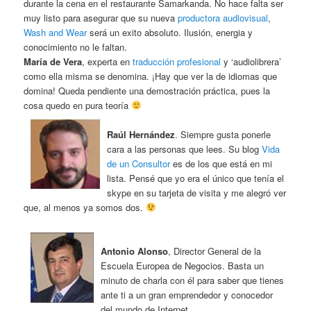
durante la cena en el restaurante Samarkanda. No hace falta ser
muy listo para asegurar que su nueva
productora audiovisual
,
Wash and Wear
será un exito absoluto. Ilusión, energia y
conocimiento no le faltan.
María de Vera
, experta en
traducción profesional
y ‘audiolibrera’
como ella misma se denomina. ¡Hay que ver la de idiomas que
domina! Queda pendiente una demostración práctica, pues la
cosa quedo en pura teoría
Raúl Hernández
. Siempre gusta ponerle
cara a las personas que lees. Su blog
Vida
de un Consultor
es de los que está en mi
lista. Pensé que yo era el único que tenía el
skype en su tarjeta de visita y me alegró ver
que, al menos ya somos dos.
Antonio Alonso
, Director General de la
Escuela Europea de Negocios. Basta un
minuto de charla con él para saber que tienes
ante ti a un gran emprendedor y conocedor
del mundo de Internet.