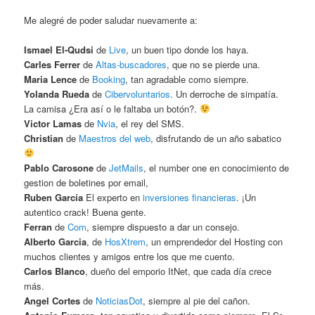
Me alegré de poder saludar nuevamente a:
Ismael El-Qudsi
de
Live
, un buen tipo donde los haya.
Carles Ferrer
de
Altas-buscadores
, que no se pierde una.
Maria Lence
de
Booking
, tan agradable como siempre.
Yolanda Rueda
de
Cibervoluntarios
. Un derroche de simpatía.
La camisa ¿Era así o le faltaba un botón?.
Victor Lamas
de
Nvia
, el rey del SMS.
Christian
de
Maestros del web
, disfrutando de un año sabatico
Pablo Carosone
de
JetMails
, el number one en conocimiento de
gestion de boletines por email,
Ruben García
El experto en
inversiones financieras
. ¡Un
autentico crack! Buena gente.
Ferran
de
Com
, siempre dispuesto a dar un consejo.
Alberto Garcia
, de
HosXtrem
, un emprendedor del Hosting con
muchos clientes y amigos entre los que me cuento.
Carlos Blanco
, dueño del emporio ItNet, que cada día crece
más.
Angel Cortes
de
NoticiasDot
, siempre al pie del cañon.