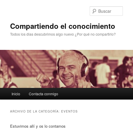
Ir
Ir
al
al
Busc
contenido
contenido
principal
secundario
Compartiendo el conocimiento
Todos los dias descubrimos algo nuevo ¿Por qué no compartirlo?
Menú
Inicio
Contacta conmigo
principal
ARCHIVO DE LA CATEGORÍA:
EVENTOS
Estuvimos allí y os lo contamos