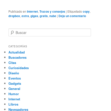
Publicado en
Internet
,
Trucos y consejos
|
Etiquetado
copy
,
dropbox
,
extra
,
gigas
,
gratis
,
nube
|
Deja un comentario
B
u
s
c
CATEGORÍAS
a
Actualidad
r
Buscadores
Citas
Curiosidades
Diseño
Eventos
Gadgets
General
Humor
Internet
Libros
Navegadores