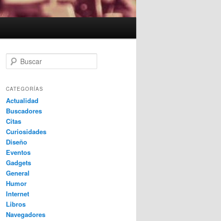
B
u
s
c
CATEGORÍAS
a
Actualidad
r
Buscadores
Citas
Curiosidades
Diseño
Eventos
Gadgets
General
Humor
Internet
Libros
Navegadores