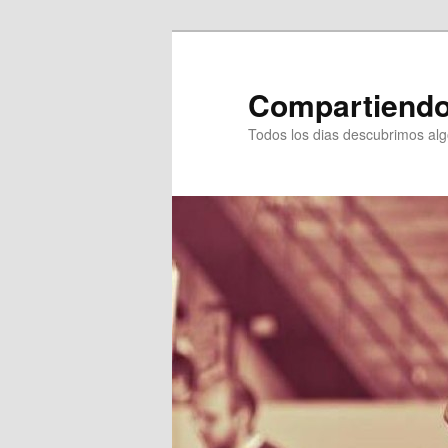
Ir
Ir
al
al
contenido
contenido
Compartiendo
principal
secundario
Todos los dias descubrimos al