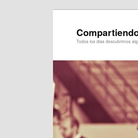
Ir
Ir
al
al
contenido
contenido
Compartiendo
principal
secundario
Todos los dias descubrimos al